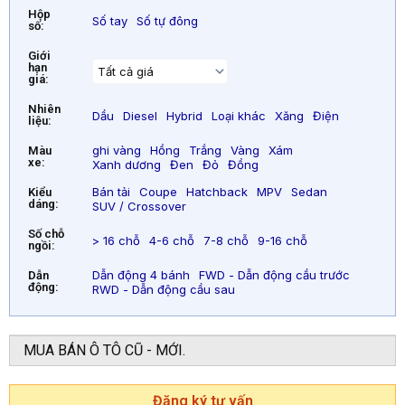
Hộp
Số tay
Số tự đông
số:
Giới
hạn
giá:
Nhiên
Dầu
Diesel
Hybrid
Loại khác
Xăng
Điện
liệu:
ghi vàng
Hồng
Trắng
Vàng
Xám
Màu
xe:
Xanh dương
Đen
Đỏ
Đồng
Bán tải
Coupe
Hatchback
MPV
Sedan
Kiểu
dáng:
SUV / Crossover
Số chỗ
> 16 chỗ
4-6 chỗ
7-8 chỗ
9-16 chỗ
ngồi:
Dẫn động 4 bánh
FWD - Dẫn động cầu trước
Dẫn
động:
RWD - Dẫn động cầu sau
MUA BÁN Ô TÔ CŨ - MỚI.
Đăng ký tư vấn