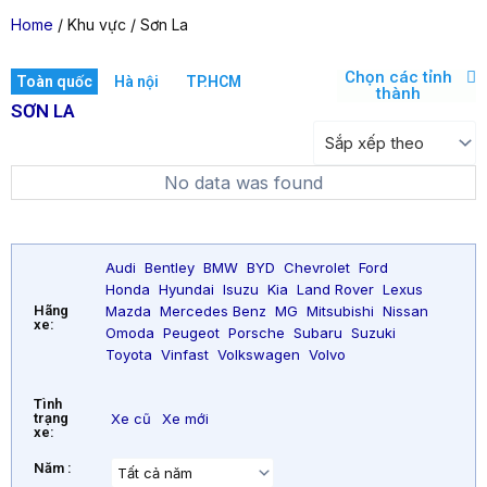
Home
/ Khu vực / Sơn La
Chọn các tỉnh
Toàn quốc
Hà nội
TP.HCM
thành
SƠN LA
No data was found
Audi
Bentley
BMW
BYD
Chevrolet
Ford
Honda
Hyundai
Isuzu
Kia
Land Rover
Lexus
Mazda
Mercedes Benz
MG
Mitsubishi
Nissan
Hãng
xe:
Omoda
Peugeot
Porsche
Subaru
Suzuki
Toyota
Vinfast
Volkswagen
Volvo
Tình
trạng
Xe cũ
Xe mới
xe:
Năm :