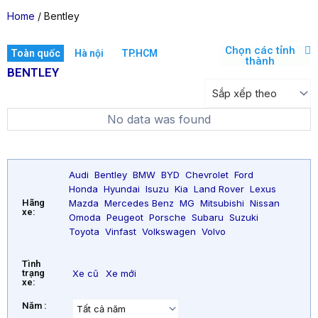
Home
/ Bentley
Chọn các tỉnh
Toàn quốc
Hà nội
TP.HCM
thành
BENTLEY
No data was found
Audi
Bentley
BMW
BYD
Chevrolet
Ford
Honda
Hyundai
Isuzu
Kia
Land Rover
Lexus
Mazda
Mercedes Benz
MG
Mitsubishi
Nissan
Hãng
xe:
Omoda
Peugeot
Porsche
Subaru
Suzuki
Toyota
Vinfast
Volkswagen
Volvo
Tình
trạng
Xe cũ
Xe mới
xe:
Năm :