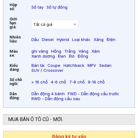
Hộp
Số tay
Số tự đông
số:
Giới
hạn
giá:
Nhiên
Dầu
Diesel
Hybrid
Loại khác
Xăng
Điện
liệu:
ghi vàng
Hồng
Trắng
Vàng
Xám
Màu
xe:
Xanh dương
Đen
Đỏ
Đồng
Bán tải
Coupe
Hatchback
MPV
Sedan
Kiểu
dáng:
SUV / Crossover
Số chỗ
> 16 chỗ
4-6 chỗ
7-8 chỗ
9-16 chỗ
ngồi:
Dẫn động 4 bánh
FWD - Dẫn động cầu trước
Dẫn
động:
RWD - Dẫn động cầu sau
MUA BÁN Ô TÔ CŨ - MỚI.
Đăng ký tư vấn