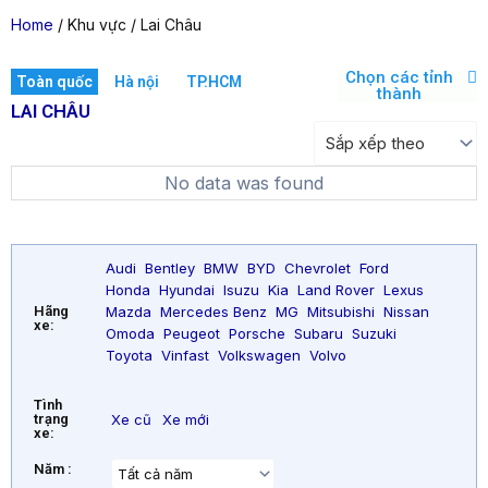
Home
/ Khu vực / Lai Châu
Chọn các tỉnh
Toàn quốc
Hà nội
TP.HCM
thành
LAI CHÂU
No data was found
Audi
Bentley
BMW
BYD
Chevrolet
Ford
Honda
Hyundai
Isuzu
Kia
Land Rover
Lexus
Mazda
Mercedes Benz
MG
Mitsubishi
Nissan
Hãng
xe:
Omoda
Peugeot
Porsche
Subaru
Suzuki
Toyota
Vinfast
Volkswagen
Volvo
Tình
trạng
Xe cũ
Xe mới
xe:
Năm :