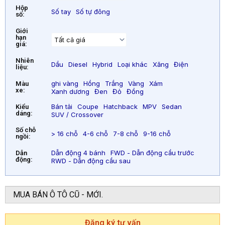
Hộp
Số tay
Số tự đông
số:
Giới
hạn
giá:
Nhiên
Dầu
Diesel
Hybrid
Loại khác
Xăng
Điện
liệu:
ghi vàng
Hồng
Trắng
Vàng
Xám
Màu
xe:
Xanh dương
Đen
Đỏ
Đồng
Bán tải
Coupe
Hatchback
MPV
Sedan
Kiểu
dáng:
SUV / Crossover
Số chỗ
> 16 chỗ
4-6 chỗ
7-8 chỗ
9-16 chỗ
ngồi:
Dẫn động 4 bánh
FWD - Dẫn động cầu trước
Dẫn
động:
RWD - Dẫn động cầu sau
MUA BÁN Ô TÔ CŨ - MỚI.
Đăng ký tư vấn