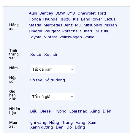
Audi
Bentley
BMW
BYD
Chevrolet
Ford
Honda
Hyundai
Isuzu
Kia
Land Rover
Lexus
Mazda
Mercedes Benz
MG
Mitsubishi
Nissan
Hãng
xe:
Omoda
Peugeot
Porsche
Subaru
Suzuki
Toyota
Vinfast
Volkswagen
Volvo
Tình
trạng
Xe cũ
Xe mới
xe:
Năm :
Hộp
Số tay
Số tự đông
số:
Giới
hạn
giá:
Nhiên
Dầu
Diesel
Hybrid
Loại khác
Xăng
Điện
liệu:
ghi vàng
Hồng
Trắng
Vàng
Xám
Màu
xe:
Xanh dương
Đen
Đỏ
Đồng