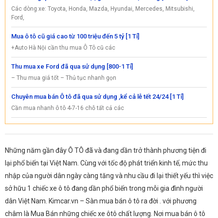
Các dòng xe: Toyota, Honda, Mazda, Hyundai, Mercedes, Mitsubishi,
Ford,
Mua ô tô cũ giá cao từ 100 triệu đến 5 tỷ [1 Tỉ]
+Auto Hà Nội cần thu mua Ô Tô cũ các
Thu mua xe Ford đã qua sử dụng [800-1 Tỉ]
– Thu mua giá tốt – Thủ tục nhanh gọn
Chuyên mua bán Ô tô đã qua sử dụng ,kể cả lễ tết 24/24 [1 Tỉ]
Cần mua nhanh ô tô 4-7-16 chỗ tất cả các
Những năm gần đây Ô TÔ đã và đang dần trở thành phương tiện đi
lại phổ biến tại Việt Nam. Cùng với tốc độ phát triển kinh tế, mức thu
nhập của người dân ngày càng tăng và nhu cầu đi lại thiết yếu thì việc
sở hữu 1 chiếc xe ô tô đang dần phổ biến trong mỗi gia đình người
dân Việt Nam. Kimcar.vn – Sàn mua bán ô tô ra đời . với phương
châm là Mua Bán những chiếc xe ôtô chất lượng. Nơi mua bán ô tô