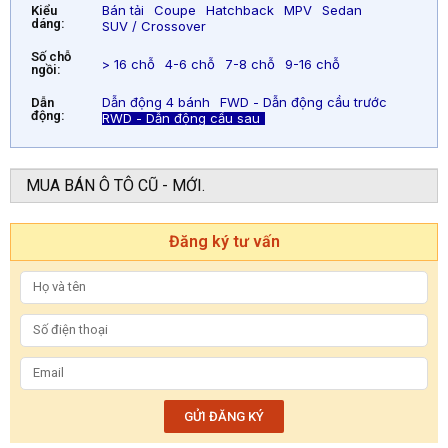
Bán tải
Coupe
Hatchback
MPV
Sedan
Kiểu
dáng:
SUV / Crossover
Số chỗ
> 16 chỗ
4-6 chỗ
7-8 chỗ
9-16 chỗ
ngồi:
Dẫn động 4 bánh
FWD - Dẫn động cầu trước
Dẫn
động:
RWD - Dẫn động cầu sau
MUA BÁN Ô TÔ CŨ - MỚI.
Đăng ký tư vấn
GỬI ĐĂNG KÝ