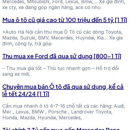
Mercedes, Mitsubishi, Ford, Lexus, Bmw,… Xe gia đình,
xe cty, xe đang góp ngân hàng, ace có nhu
Mua ô tô cũ giá cao từ 100 triệu đến 5 tỷ [1 Tỉ]
+Auto Hà Nội cần thu mua Ô Tô cũ các dòng Toyota,
Mazda, Suzuki, BMV, Mecerdes, Huyndai, Kia… Xe gia
đình, công ty, trả góp
Thu mua xe Ford đã qua sử dụng [800-1 Tỉ]
– Thu mua giá tốt – Thủ tục nhanh gọn – Hỗ trợ đổi
sang xe mới.
Chuyên mua bán Ô tô đã qua sử dụng ,kể cả
lễ tết 24/24 [1 Tỉ]
Cần mua nhanh ô tô 4-7-16 chỗ tất cả các hãng: Audi,
Mer , Lexus, BMW , Porsche , Landrover Toyota,
Honda, Mazda, Hyundai, Mercedes,
Tài chính 2 Tỷ cần mua gấp Mercedes Benz