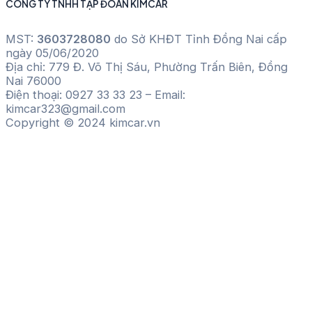
CÔNG TY TNHH TẬP ĐOÀN KIMCAR
MST:
3603728080
do Sở KHĐT Tỉnh Đồng Nai cấp
ngày 05/06/2020
Địa chỉ: 779 Đ. Võ Thị Sáu, Phường Trấn Biên, Đồng
Nai 76000
Điện thoại: 0927 33 33 23 – Email:
kimcar323@gmail.com
Copyright © 2024 kimcar.vn
ĐĂNG KÝ NGAY
Tên sản phẩm
Họ vàt tên
Số điện thoại
Email
GỬI YÊU CẦU