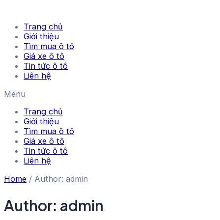
Skip
to
Trang chủ
content
Giới thiệu
Tìm mua ô tô
Giá xe ô tô
Tin tức ô tô
Liên hệ
Menu
Trang chủ
Giới thiệu
Tìm mua ô tô
Giá xe ô tô
Tin tức ô tô
Liên hệ
Home
/ Author: admin
Author:
admin